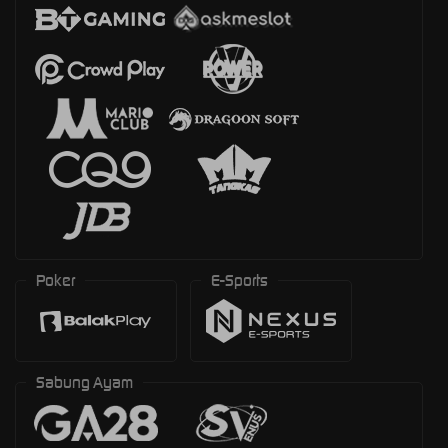
Poker
E-Sports
Sabung Ayam