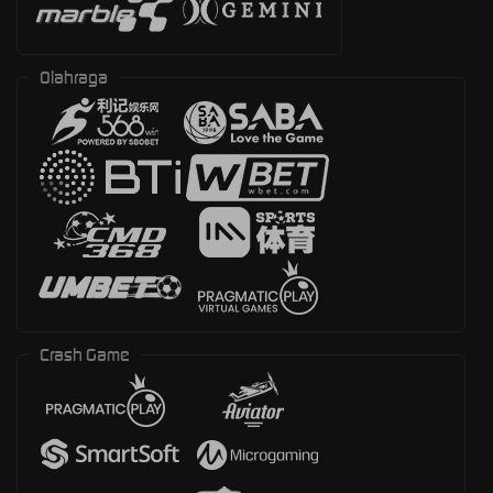
Olahraga
Crash Game