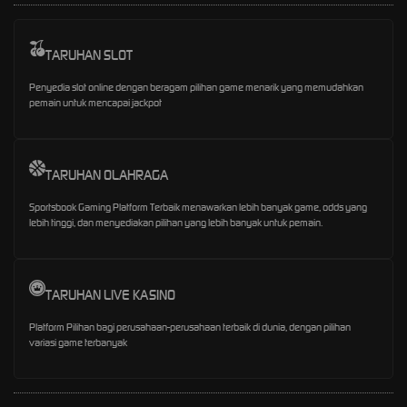
TARUHAN SLOT
Penyedia slot online dengan beragam pilihan game menarik yang memudahkan
pemain untuk mencapai jackpot
TARUHAN OLAHRAGA
Sportsbook Gaming Platform Terbaik menawarkan lebih banyak game, odds yang
lebih tinggi, dan menyediakan pilihan yang lebih banyak untuk pemain.
TARUHAN LIVE KASINO
Platform Pilihan bagi perusahaan-perusahaan terbaik di dunia, dengan pilihan
variasi game terbanyak